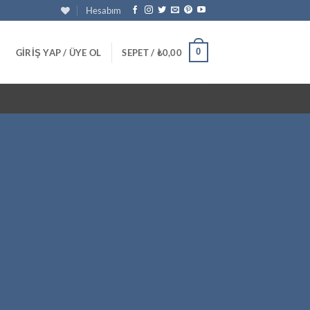
Hesabım
0
GIRIŞ YAP / ÜYE OL
SEPET /
₺
0,00