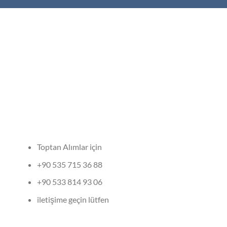
Toptan Alımlar için
+90 535 715 36 88
+90 533 814 93 06
iletişime geçin lütfen