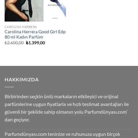
CAROLINA HERRERA
Carolina Herrera Good Girl Edp
80 ml Kadın Parfüm
Orijinal
Şu
₺
2.600,00
₺
1.399,00
fiyat:
andaki
₺2.600,00.
fiyat:
₺1.399,00.
HAKKIMIZDA
Birbirinden seçkin ünlü markaların etkileyici ve orijinal
parfümlerine uygun fiyatlarla ve hızlı teslimat avantajları ile
güvenli bir şekilde sahip olmanın yolu Parfumdünyası.com’
dan geçiyor.
Parfumdünyası.com teninize ve ruhunuza uygun birçok