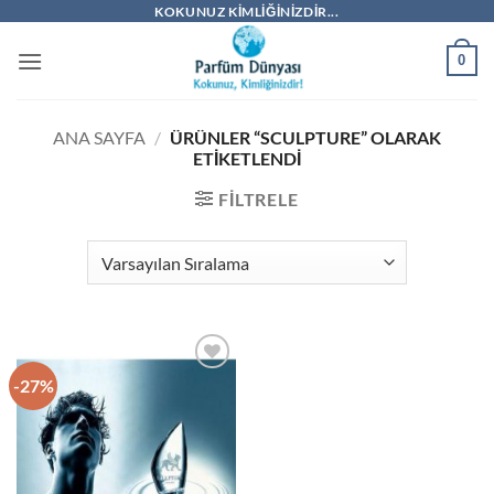
İçeriğe
KOKUNUZ KIMLIĞINIZDIR...
atla
0
ANA SAYFA
/
ÜRÜNLER “SCULPTURE” OLARAK
ETIKETLENDI
FILTRELE
-27%
İstek
Listeme
Ekle