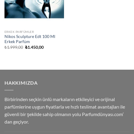
ERKEK PARFÜMLER
Nikos Sculpture Edt 100 Ml
Erkek Parfüm
Orijinal
Şu
₺
1.999,00
₺
1.450,00
fiyat:
andaki
₺1.999,00.
fiyat:
₺1.450,00.
HAKKIMIZDA
Birbirinden seçkin ünlü markaların etkileyici ve orijinal
parfümlerine uygun fiyatlarla ve hızlı teslimat avantajları ile
güvenli bir şekilde sahip olmanın yolu Parfumdünyası.com’
dan geçiyor.