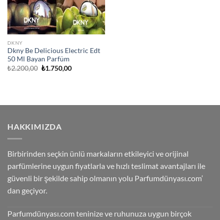
DKNY
Dkny Be Delicious Electric Edt
50 Ml Bayan Parfüm
Orijinal
Şu
₺
2.200,00
₺
1.750,00
fiyat:
andaki
₺2.200,00.
fiyat:
₺1.750,00.
HAKKIMIZDA
Birbirinden seçkin ünlü markaların etkileyici ve orijinal
parfümlerine uygun fiyatlarla ve hızlı teslimat avantajları ile
güvenli bir şekilde sahip olmanın yolu Parfumdünyası.com’
dan geçiyor.
Parfumdünyası.com teninize ve ruhunuza uygun birçok