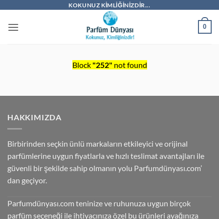
İçeriğe
KOKUNUZ KIMLIĞINIZDIR...
atla
0
Block
"252"
not found
HAKKIMIZDA
Birbirinden seçkin ünlü markaların etkileyici ve orijinal
parfümlerine uygun fiyatlarla ve hızlı teslimat avantajları ile
güvenli bir şekilde sahip olmanın yolu Parfumdünyası.com’
dan geçiyor.
Parfumdünyası.com teninize ve ruhunuza uygun birçok
parfüm seçeneği ile ihtiyacınıza özel bu ürünleri ayağınıza