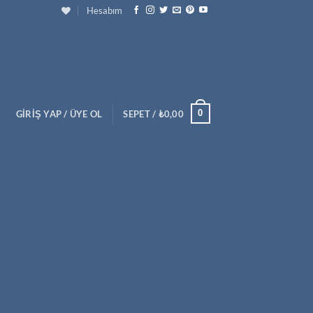
Hesabım
0
GIRIŞ YAP / ÜYE OL
SEPET /
₺
0,00