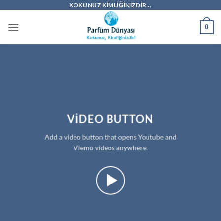
İçeriğe
KOKUNUZ KIMLIĞINIZDIR...
atla
0
VIDEO BUTTON
Add a video button that opens Youtube and
Viemo videos anywhere.