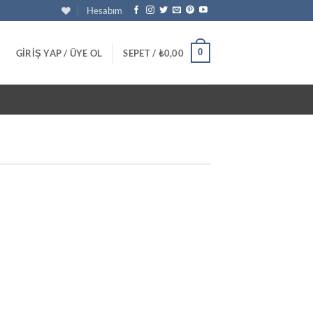
Hesabım
0
GIRIŞ YAP / ÜYE OL
SEPET /
₺
0,00