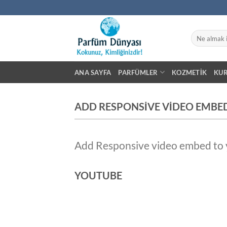
İçeriğe
atla
Ara:
ANA SAYFA
PARFÜMLER
KOZMETIK
KU
ADD RESPONSIVE VIDEO EMBE
Add Responsive video embed to yo
YOUTUBE