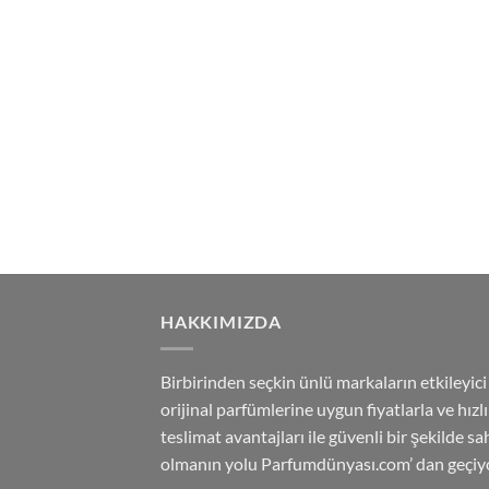
HAKKIMIZDA
Birbirinden seçkin ünlü markaların etkileyici
orijinal parfümlerine uygun fiyatlarla ve hızlı
teslimat avantajları ile güvenli bir şekilde sa
olmanın yolu Parfumdünyası.com’ dan geçiyo