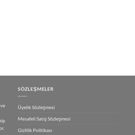
SÖZLEŞMELER
 ve
Üyelik Sözleşmesi
Mesafeli Satış Sözleşmesi
hip
r.
Gizlilik Politikası