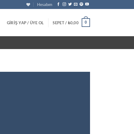
Hesabım
0
GIRIŞ YAP / ÜYE OL
SEPET /
₺
0,00