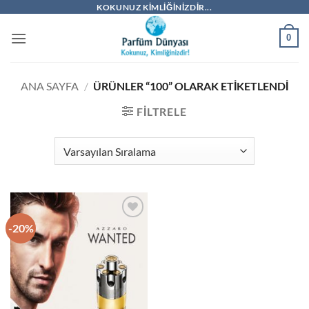
İçeriğe
KOKUNUZ KIMLIĞINIZDIR...
atla
0
ANA SAYFA
/
ÜRÜNLER “100” OLARAK ETIKETLENDI
FILTRELE
-20%
İstek
Listeme
Ekle