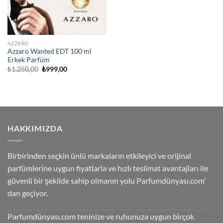
AZZARO
Azzaro Wanted EDT 100 ml
Erkek Parfüm
Orijinal
Şu
₺
1.250,00
₺
999,00
fiyat:
andaki
₺1.250,00.
fiyat:
₺999,00.
HAKKIMIZDA
Birbirinden seçkin ünlü markaların etkileyici ve orijinal
parfümlerine uygun fiyatlarla ve hızlı teslimat avantajları ile
güvenli bir şekilde sahip olmanın yolu Parfumdünyası.com’
dan geçiyor.
Parfumdünyası.com teninize ve ruhunuza uygun birçok