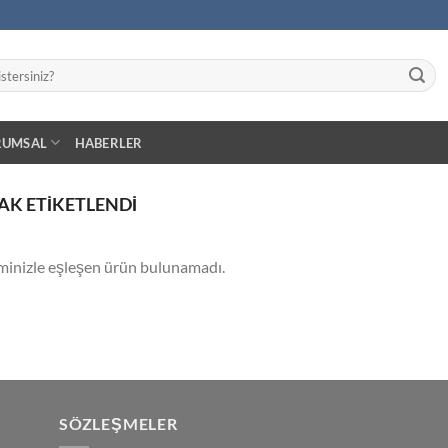
RUMSAL
HABERLER
AK ETIKETLENDI
minizle eşleşen ürün bulunamadı.
SÖZLEŞMELER