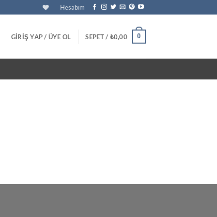
Hesabım
0
GIRIŞ YAP / ÜYE OL
SEPET /
₺
0,00