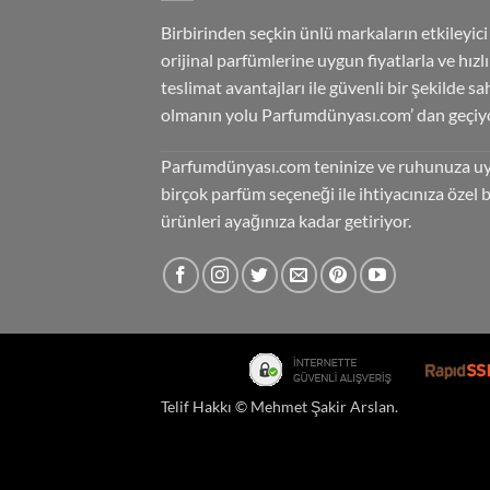
Birbirinden seçkin ünlü markaların etkileyici
orijinal parfümlerine uygun fiyatlarla ve hızlı
teslimat avantajları ile güvenli bir şekilde sa
olmanın yolu Parfumdünyası.com’ dan geçiyo
Parfumdünyası.com teninize ve ruhunuza u
birçok parfüm seçeneği ile ihtiyacınıza özel 
ürünleri ayağınıza kadar getiriyor.
Telif Hakkı ©
Mehmet Şakir Arslan
.