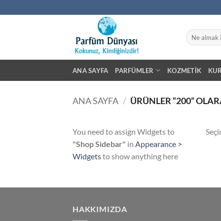
İçeriğe
atla
Ara:
ANA SAYFA
PARFÜMLER
KOZMETIK
KU
ANA SAYFA
/
ÜRÜNLER “200” OLAR
You need to assign Widgets to
Seçi
"Shop Sidebar"
in
Appearance >
Widgets
to show anything here
HAKKIMIZDA