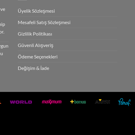
 ve
Üyelik Sözleşmesi
Mesafeli Satış Sözleşmesi
hip
r.
Gizlilik Politikası
Güvenli Alışveriş
ygun
bu
Ödeme Seçenekleri
Değişim & İade