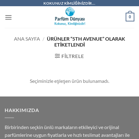
İçeriğe
KOKUNUZ KIMLIĞINIZDIR...
atla
0
ANA SAYFA
/
ÜRÜNLER “5TH AVENUE” OLARAK
ETIKETLENDI
FILTRELE
Seçiminizle eşleşen ürün bulunamadı.
HAKKIMIZDA
Birbirinden seçkin ünlü markaların etkileyici ve orijinal
parfümlerine uygun fiyatlarla ve hızlı teslimat avantajları ile