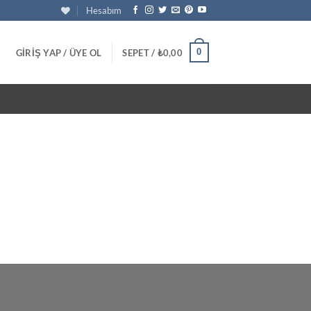
Hesabım
0
GIRIŞ YAP / ÜYE OL
SEPET /
₺
0,00