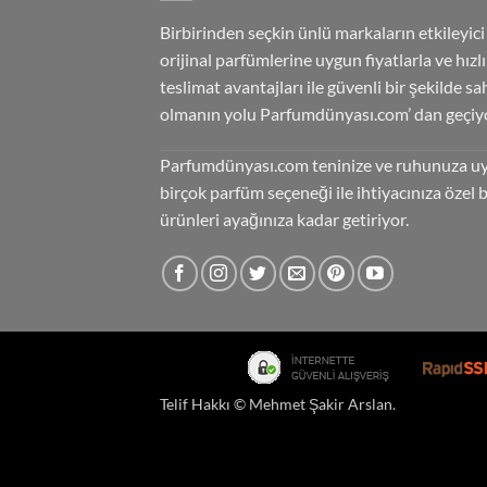
Birbirinden seçkin ünlü markaların etkileyici
orijinal parfümlerine uygun fiyatlarla ve hızlı
teslimat avantajları ile güvenli bir şekilde sa
olmanın yolu Parfumdünyası.com’ dan geçiyo
Parfumdünyası.com teninize ve ruhunuza u
birçok parfüm seçeneği ile ihtiyacınıza özel 
ürünleri ayağınıza kadar getiriyor.
Telif Hakkı ©
Mehmet Şakir Arslan
.