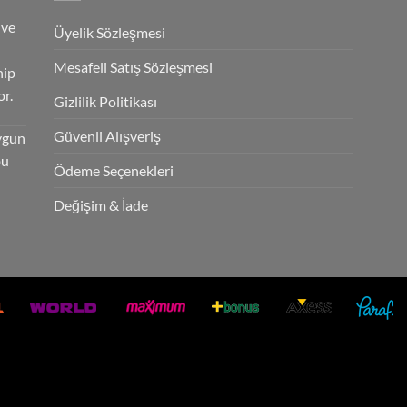
 ve
Üyelik Sözleşmesi
Mesafeli Satış Sözleşmesi
hip
r.
Gizlilik Politikası
Güvenli Alışveriş
ygun
bu
Ödeme Seçenekleri
Değişim & İade