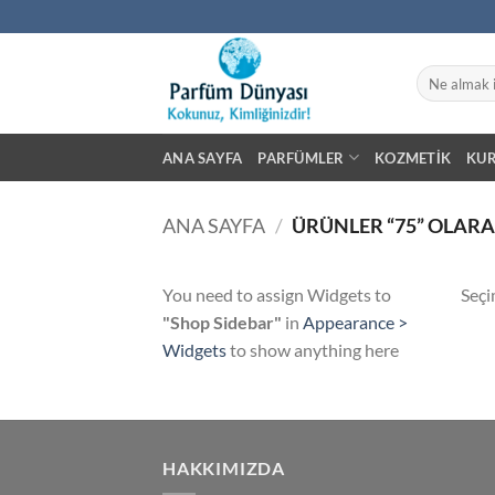
İçeriğe
atla
Ara:
ANA SAYFA
PARFÜMLER
KOZMETIK
KU
ANA SAYFA
/
ÜRÜNLER “75” OLARA
You need to assign Widgets to
Seçi
"Shop Sidebar"
in
Appearance >
Widgets
to show anything here
HAKKIMIZDA