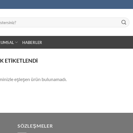
RUMSAL
HABERLER
K ETIKETLENDI
minizle eşleşen ürün bulunamadı.
SÖZLEŞMELER