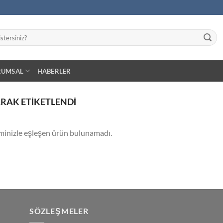
RUMSAL
HABERLER
ARAK ETIKETLENDI
minizle eşleşen ürün bulunamadı.
SÖZLEŞMELER