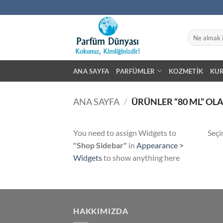
İçeriğe
atla
Ara:
ANA SAYFA
PARFÜMLER
KOZMETIK
KU
ANA SAYFA
/
ÜRÜNLER “80 ML” OL
You need to assign Widgets to
Seçi
"Shop Sidebar"
in
Appearance >
Widgets
to show anything here
HAKKIMIZDA