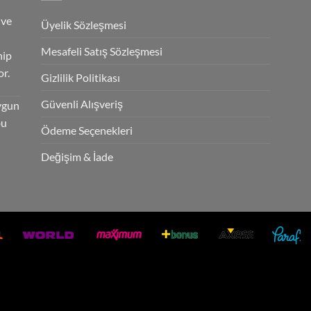
 ve
Üyelik Sözleşmesi
Mesafeli Satış Sözleşmesi
hip
r.
Gizlilik Politikası
Güvenli Alışveriş
ygun
bu
Ödeme Seçenekleri
Değişim & İade