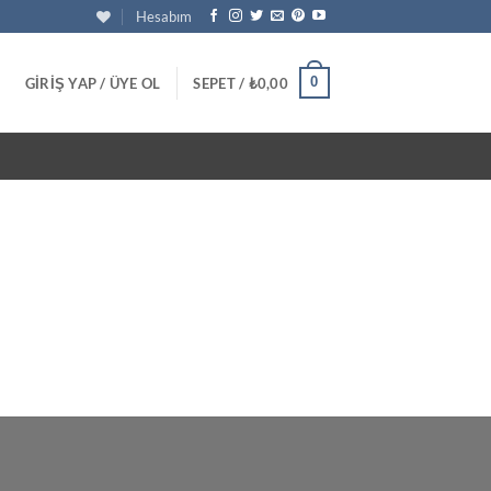
Hesabım
0
GIRIŞ YAP / ÜYE OL
SEPET /
₺
0,00