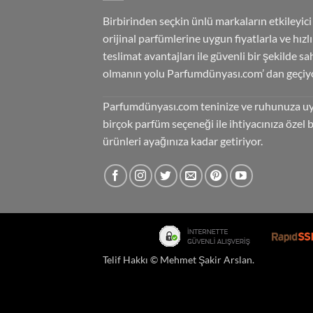
Birbirinden seçkin ünlü markaların etkileyici
orijinal parfümlerine uygun fiyatlarla ve hızlı
teslimat avantajları ile güvenli bir şekilde sa
olmanın yolu Parfumdünyası.com’ dan geçiyo
Parfumdünyası.com teninize ve ruhunuza u
birçok parfüm seçeneği ile ihtiyacınıza özel 
ürünleri ayağınıza kadar getiriyor.
Telif Hakkı ©
Mehmet Şakir Arslan
.