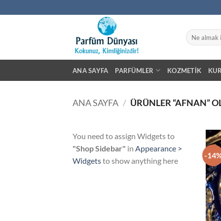
İçeriğe
atla
Ara:
ANA SAYFA
PARFÜMLER
KOZMETIK
KU
ANA SAYFA
/
ÜRÜNLER “AFNAN” O
You need to assign Widgets to
"Shop Sidebar"
in
Appearance >
-14
Widgets
to show anything here