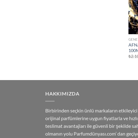
GENE
AFN
100
₺
2.1
HAKKIMIZDA
Birbirinden seçkin ünlü markaların etkileyici
orijinal parfümlerine uygun fiyatlarla ve hızlı
teslimat avantajları ile güvenli bir şekilde sa
olmanın yolu Parfumdünyası.com’ dan geçiyo