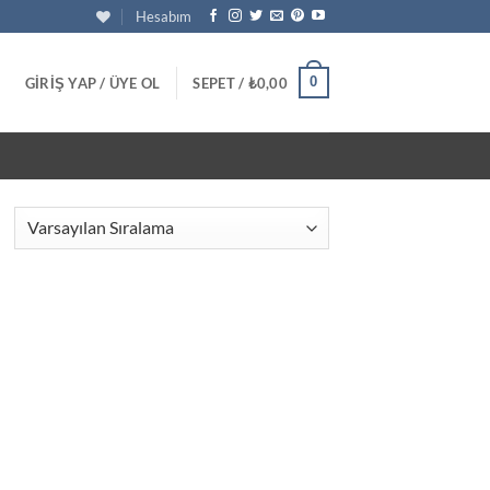
Hesabım
0
GIRIŞ YAP / ÜYE OL
SEPET /
₺
0,00