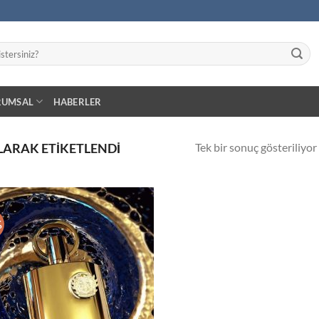
RUMSAL
HABERLER
Tek bir sonuç gösteriliyor
LARAK ETIKETLENDI
%
İstek
Listeme
Ekle