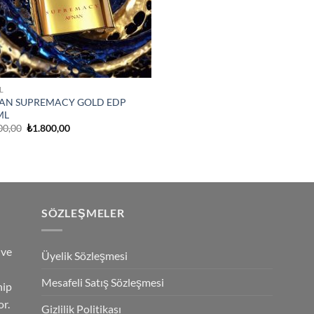
L
AN SUPREMACY GOLD EDP
ML
Orijinal
Şu
00,00
₺
1.800,00
fiyat:
andaki
₺2.100,00.
fiyat:
₺1.800,00.
SÖZLEŞMELER
 ve
Üyelik Sözleşmesi
Mesafeli Satış Sözleşmesi
hip
r.
Gizlilik Politikası