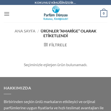
İçeriğe
KOKUNUZ KIMLIĞINIZDIR...
atla
0
ANA SAYFA
/
ÜRÜNLER “AMARIGE” OLARAK
ETIKETLENDI
FILTRELE
Seçiminizle eşleşen ürün bulunamadı.
HAKKIMIZDA
Birbirinden seçkin ünlü markaların etkileyici ve orijinal
parfümlerine uygun fiyatlarla ve hızlı teslimat avantajları ile