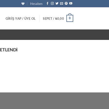
Hesabım
0
GIRIŞ YAP / ÜYE OL
SEPET /
₺
0,00
ETLENDI