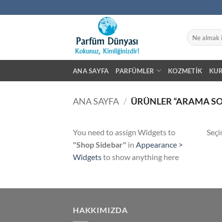
İçeriğe
atla
Ara:
ANA SAYFA
PARFÜMLER
KOZMETIK
KU
ANA SAYFA
/
ÜRÜNLER “ARAMA SO
You need to assign Widgets to
Seçi
"Shop Sidebar"
in
Appearance >
Widgets
to show anything here
HAKKIMIZDA