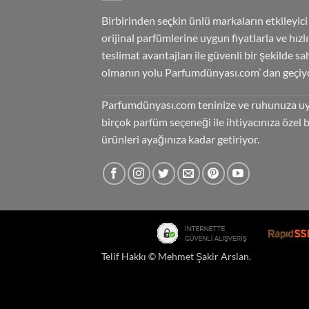
Birbirinden seçkin ünlü markaların etkileyici
orijinal parfümlerine uygun fiyatlarla ve hızlı
teslimat avantajları ile güvenli bir şekilde sa
olmanın yolu Parfumdünyası.com’ dan geçiyo
Parfumdünyası.com teninize ve ruhunuza u
birçok parfüm seçeneği ile ihtiyacınıza özel 
ürünleri ayağınıza kadar getiriyor.
Telif Hakkı ©
Mehmet Şakir Arslan
.