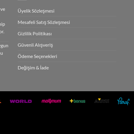
 ve
Üyelik Sözleşmesi
Mesafeli Satış Sözleşmesi
hip
r.
Gizlilik Politikası
Güvenli Alışveriş
ygun
bu
Ödeme Seçenekleri
Değişim & İade