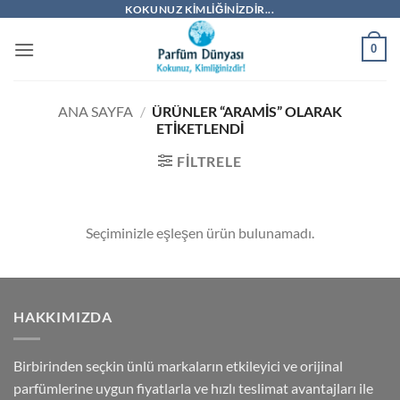
İçeriğe
KOKUNUZ KIMLIĞINIZDIR...
atla
0
ANA SAYFA
/
ÜRÜNLER “ARAMIS” OLARAK
ETIKETLENDI
FILTRELE
Seçiminizle eşleşen ürün bulunamadı.
HAKKIMIZDA
Birbirinden seçkin ünlü markaların etkileyici ve orijinal
parfümlerine uygun fiyatlarla ve hızlı teslimat avantajları ile