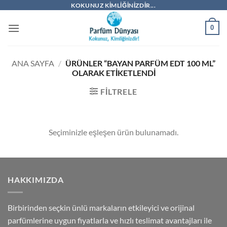
İçeriğe
KOKUNUZ KIMLIĞINIZDIR...
atla
0
ANA SAYFA
/
ÜRÜNLER “BAYAN PARFÜM EDT 100 ML”
OLARAK ETIKETLENDI
FILTRELE
Seçiminizle eşleşen ürün bulunamadı.
HAKKIMIZDA
Birbirinden seçkin ünlü markaların etkileyici ve orijinal
parfümlerine uygun fiyatlarla ve hızlı teslimat avantajları ile