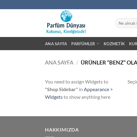
İçeriğe
atla
Ara:
ANA SAYFA
PARFÜMLER
KOZMETIK
KU
ANA SAYFA
/
ÜRÜNLER “BENZ” OLA
You need to assign Widgets to
Seçi
"Shop Sidebar"
in
Appearance >
Widgets
to show anything here
HAKKIMIZDA