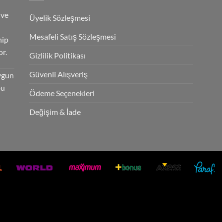
 ve
Üyelik Sözleşmesi
Mesafeli Satış Sözleşmesi
hip
r.
Gizlilik Politikası
Güvenli Alışveriş
ygun
bu
Ödeme Seçenekleri
Değişim & İade