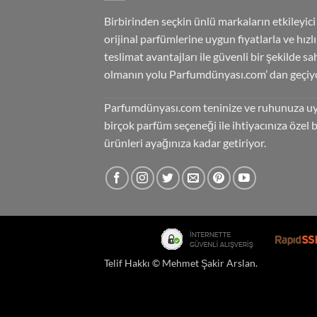
Birbirinden seçkin ünlü markaların etkileyici
orijinal parfümlerine uygun fiyatlarla ve hızlı
teslimat avantajları ile güvenli bir şekilde sa
olmanın yolu Parfumdünyası.com’ dan geçiyo
Parfumdünyası.com teninize ve ruhunuza u
birçok parfüm seçeneği ile ihtiyacınıza özel 
ürünleri ayağınıza kadar getiriyor.
Telif Hakkı ©
Mehmet Şakir Arslan
.