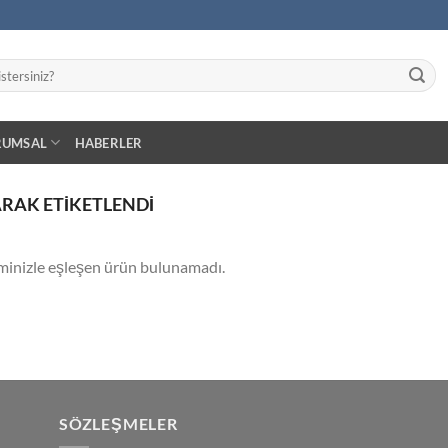
RUMSAL
HABERLER
RAK ETIKETLENDI
minizle eşleşen ürün bulunamadı.
SÖZLEŞMELER