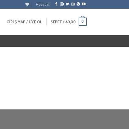
Hesabım
0
GIRIŞ YAP / ÜYE OL
SEPET /
₺
0,00