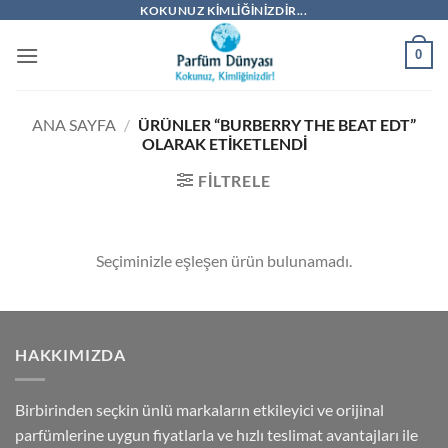
İçeriğe
KOKUNUZ KIMLIĞINIZDIR...
atla
0
ANA SAYFA
/
ÜRÜNLER “BURBERRY THE BEAT EDT”
OLARAK ETIKETLENDI
FILTRELE
Seçiminizle eşleşen ürün bulunamadı.
HAKKIMIZDA
Birbirinden seçkin ünlü markaların etkileyici ve orijinal
parfümlerine uygun fiyatlarla ve hızlı teslimat avantajları ile