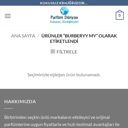
İçeriğe
KOKUNUZ KIMLIĞINIZDIR...
atla
0
ANA SAYFA
/
ÜRÜNLER “BURBERYY MY” OLARAK
ETIKETLENDI
FILTRELE
Seçiminizle eşleşen ürün bulunamadı.
HAKKIMIZDA
Birbirinden seçkin ünlü markaların etkileyici ve orijinal
parfümlerine uygun fiyatlarla ve hızlı teslimat avantajları ile