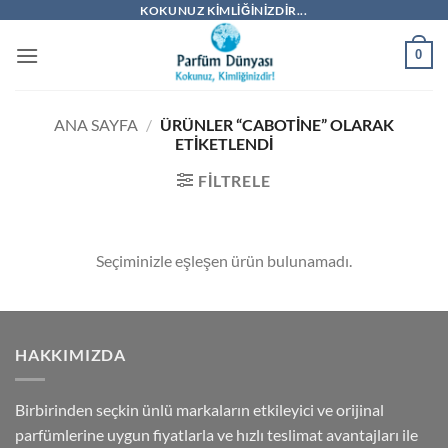
İçeriğe
KOKUNUZ KIMLIĞINIZDIR...
atla
0
ANA SAYFA
/
ÜRÜNLER “CABOTINE” OLARAK
ETIKETLENDI
FILTRELE
Seçiminizle eşleşen ürün bulunamadı.
HAKKIMIZDA
Birbirinden seçkin ünlü markaların etkileyici ve orijinal
parfümlerine uygun fiyatlarla ve hızlı teslimat avantajları ile