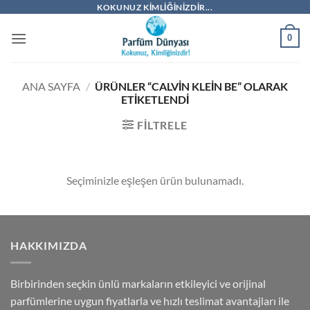
İçeriğe
KOKUNUZ KIMLIĞINIZDIR...
atla
0
ANA SAYFA
/
ÜRÜNLER “CALVIN KLEIN BE” OLARAK
ETIKETLENDI
FILTRELE
Seçiminizle eşleşen ürün bulunamadı.
HAKKIMIZDA
Birbirinden seçkin ünlü markaların etkileyici ve orijinal
parfümlerine uygun fiyatlarla ve hızlı teslimat avantajları ile