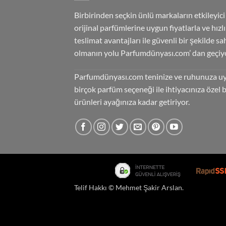
Birbirinden seçkin ünlü markaların etkileyici
orijinal parfümlerine uygun fiyatlarla ve hızlı
teslimat avantajları ile güvenli bir şekilde sa
olmanın yolu Parfumdünyası.com’ dan geçiyo
Parfumdünyası.com teninize ve ruhunuza u
birçok parfüm seçeneği ile ihtiyacınıza özel 
ürünleri ayağınıza kadar getiriyor.
Telif Hakkı ©
Mehmet Şakir Arslan
.