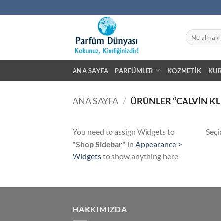
İçeriğe
atla
Ara:
ANA SAYFA
PARFÜMLER
KOZMETIK
KU
ANA SAYFA
/
ÜRÜNLER “CALVIN KL
You need to assign Widgets to
Seçi
"Shop Sidebar"
in
Appearance >
Widgets
to show anything here
HAKKIMIZDA