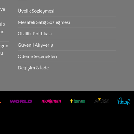
 ve
Üyelik Sözleşmesi
Mesafeli Satış Sözleşmesi
hip
r.
Gizlilik Politikası
Güvenli Alışveriş
ygun
bu
Ödeme Seçenekleri
Değişim & İade