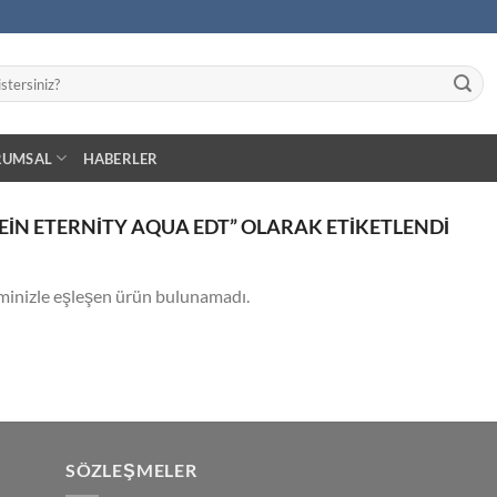
RUMSAL
HABERLER
EIN ETERNITY AQUA EDT” OLARAK ETIKETLENDI
minizle eşleşen ürün bulunamadı.
SÖZLEŞMELER