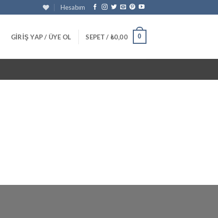
Hesabım
0
GIRIŞ YAP / ÜYE OL
SEPET /
₺
0,00