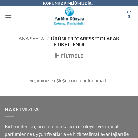
İçeriğe
KOKUNUZ KIMLIĞINIZDIR...
atla
0
ANA SAYFA
/
ÜRÜNLER “CARESSE” OLARAK
ETIKETLENDI
FILTRELE
Seçiminizle eşleşen ürün bulunamadı.
HAKKIMIZDA
Birbirinden seçkin ünlü markaların etkileyici ve orijinal
parfümlerine uygun fiyatlarla ve hızlı teslimat avantajları ile