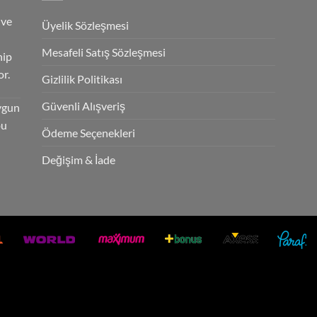
 ve
Üyelik Sözleşmesi
Mesafeli Satış Sözleşmesi
hip
r.
Gizlilik Politikası
Güvenli Alışveriş
ygun
bu
Ödeme Seçenekleri
Değişim & İade