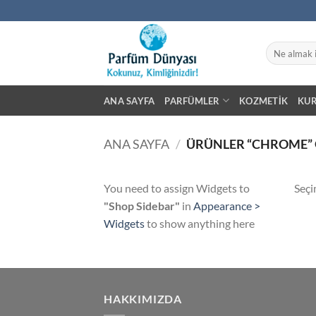
İçeriğe
atla
Ara:
ANA SAYFA
PARFÜMLER
KOZMETIK
KU
ANA SAYFA
/
ÜRÜNLER “CHROME” 
You need to assign Widgets to
Seçi
"Shop Sidebar"
in
Appearance >
Widgets
to show anything here
HAKKIMIZDA