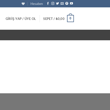
Hesabım
0
GIRIŞ YAP / ÜYE OL
SEPET /
₺
0,00