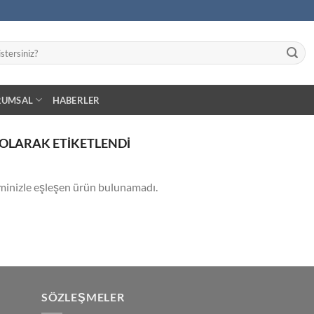
RUMSAL
HABERLER
OLARAK ETIKETLENDI
minizle eşleşen ürün bulunamadı.
SÖZLEŞMELER