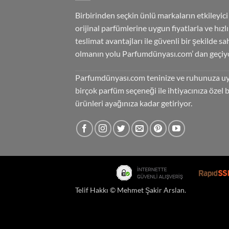
Birbirinden seçkin ünlü markaların etkileyici
orijinal parfümlerine uygun fiyatlarla ve hızlı
teslimat avantajları ile güvenli bir şekilde sa
olmanın yolu Parfumdünyası.com’ dan geçiyo
Parfumdünyası.com teninize ve ruhunuza u
birçok parfüm seçeneği ile ihtiyacınıza özel 
ürünleri ayağınıza kadar getiriyor.
Telif Hakkı ©
Mehmet Şakir Arslan
.