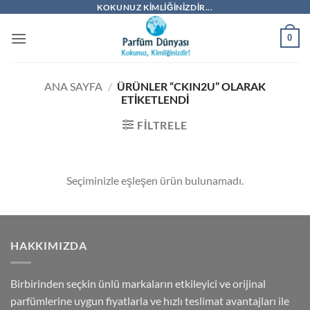
İçeriğe
KOKUNUZ KIMLIĞINIZDIR...
atla
0
ANA SAYFA
/
ÜRÜNLER “CKIN2U” OLARAK
ETIKETLENDI
FILTRELE
Seçiminizle eşleşen ürün bulunamadı.
HAKKIMIZDA
Birbirinden seçkin ünlü markaların etkileyici ve orijinal
parfümlerine uygun fiyatlarla ve hızlı teslimat avantajları ile