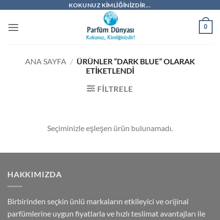
İçeriğe
KOKUNUZ KIMLIĞINIZDIR...
atla
0
ANA SAYFA
/
ÜRÜNLER “DARK BLUE” OLARAK
ETIKETLENDI
FILTRELE
Seçiminizle eşleşen ürün bulunamadı.
HAKKIMIZDA
Birbirinden seçkin ünlü markaların etkileyici ve orijinal
parfümlerine uygun fiyatlarla ve hızlı teslimat avantajları ile