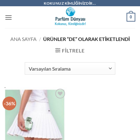
İçeriğe
KOKUNUZ KIMLIĞINIZDIR...
atla
0
ANA SAYFA
/
ÜRÜNLER “DE” OLARAK ETIKETLENDI
FILTRELE
-36%
İstek
Listeme
Ekle