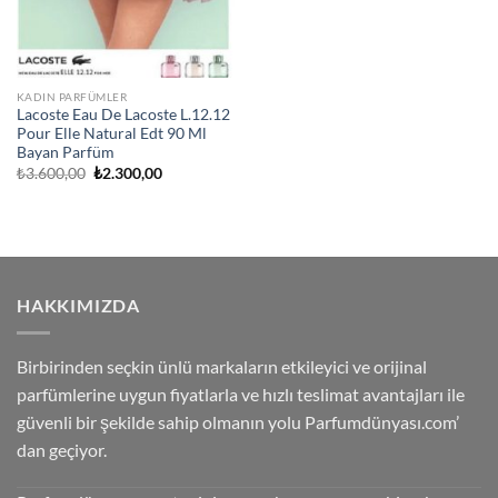
KADIN PARFÜMLER
Lacoste Eau De Lacoste L.12.12
Pour Elle Natural Edt 90 Ml
Bayan Parfüm
Orijinal
Şu
₺
3.600,00
₺
2.300,00
fiyat:
andaki
₺3.600,00.
fiyat:
₺2.300,00.
HAKKIMIZDA
Birbirinden seçkin ünlü markaların etkileyici ve orijinal
parfümlerine uygun fiyatlarla ve hızlı teslimat avantajları ile
güvenli bir şekilde sahip olmanın yolu Parfumdünyası.com’
dan geçiyor.