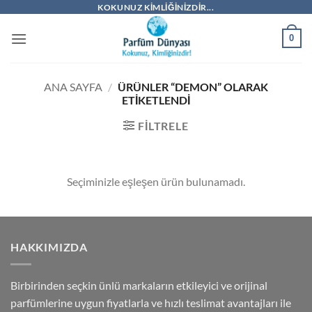
İçeriğe
KOKUNUZ KIMLIĞINIZDIR...
atla
0
ANA SAYFA
/
ÜRÜNLER “DEMON” OLARAK
ETIKETLENDI
FILTRELE
Seçiminizle eşleşen ürün bulunamadı.
HAKKIMIZDA
Birbirinden seçkin ünlü markaların etkileyici ve orijinal
parfümlerine uygun fiyatlarla ve hızlı teslimat avantajları ile