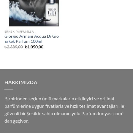
ERKEK PARFÜMLER
Giorgio Armani Acqua Di Gio
Erkek Parfüm 100ml
Orijinal
Şu
₺
2.389,00
₺
1.050,00
fiyat:
andaki
₺2.389,00.
fiyat:
₺1.050,00.
HAKKIMIZDA
Birbirinden seçkin ünlü markaların etkileyici ve orijinal
parfümlerine uygun fiyatlarla ve hızlı teslimat avantajları ile
güvenli bir şekilde sahip olmanın yolu Parfumdünyası.com’
dan geçiyor.