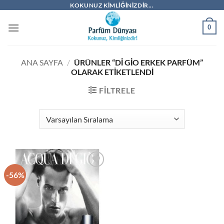
İçeriğe
KOKUNUZ KIMLIĞINIZDIR...
atla
0
ANA SAYFA
/
ÜRÜNLER “DI GIO ERKEK PARFÜM”
OLARAK ETIKETLENDI
FILTRELE
-56%
İstek
Listeme
Ekle