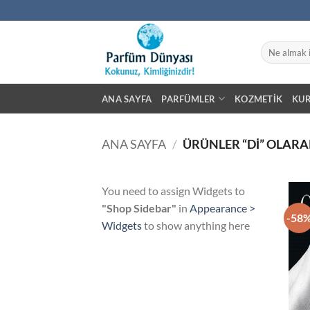
İçeriğe
atla
Ara:
ANA SAYFA
PARFÜMLER
KOZMETIK
KU
ANA SAYFA
/
ÜRÜNLER “DI” OLARA
You need to assign Widgets to
"Shop Sidebar"
in
Appearance >
-58
Widgets
to show anything here