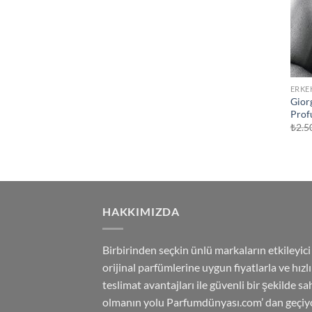
ERKE
Gior
Prof
₺
2.5
HAKKIMIZDA
Birbirinden seçkin ünlü markaların etkileyici
orijinal parfümlerine uygun fiyatlarla ve hızlı
teslimat avantajları ile güvenli bir şekilde sa
olmanın yolu Parfumdünyası.com’ dan geçiyo