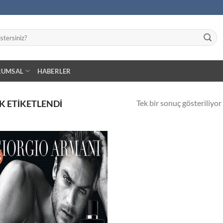
RUMSAL
HABERLER
Tek bir sonuç gösteriliyor
K ETIKETLENDI
%
İstek
Listeme
Ekle