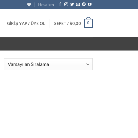
Hesabım
0
GIRIŞ YAP / ÜYE OL
SEPET /
₺
0,00