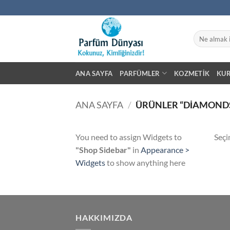
İçeriğe
atla
Ara:
ANA SAYFA
PARFÜMLER
KOZMETIK
KU
ANA SAYFA
/
ÜRÜNLER “DIAMONDS
You need to assign Widgets to
Seçi
"Shop Sidebar"
in
Appearance >
Widgets
to show anything here
HAKKIMIZDA