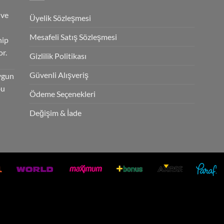
 ve
Üyelik Sözleşmesi
Mesafeli Satış Sözleşmesi
hip
r.
Gizlilik Politikası
Güvenli Alışveriş
ygun
bu
Ödeme Seçenekleri
Değişim & İade