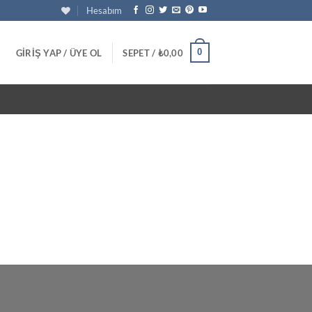
Hesabım
0
GIRIŞ YAP / ÜYE OL
SEPET /
₺
0,00