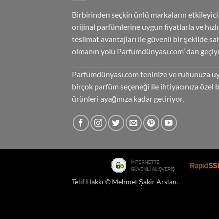
Birbirinden seçkin ünlü markaların etkileyici
orijinal parfümlerine uygun fiyatlarla ve hızlı
teslimat avantajları ile güvenli bir şekilde sa
olmanın yolu Parfumdünyası.com’ dan geçiyo
Parfumdünyası.com teninize ve ruhunuza u
birçok parfüm seçeneği ile ihtiyacınıza özel 
ürünleri ayağınıza kadar getiriyor.
Telif Hakkı ©
Mehmet Şakir Arslan
.