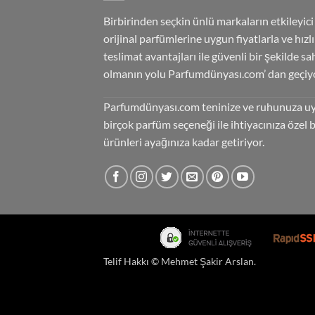
Birbirinden seçkin ünlü markaların etkileyici
orijinal parfümlerine uygun fiyatlarla ve hızlı
teslimat avantajları ile güvenli bir şekilde sa
olmanın yolu Parfumdünyası.com’ dan geçiyo
Parfumdünyası.com teninize ve ruhunuza u
birçok parfüm seçeneği ile ihtiyacınıza özel 
ürünleri ayağınıza kadar getiriyor.
Telif Hakkı ©
Mehmet Şakir Arslan
.