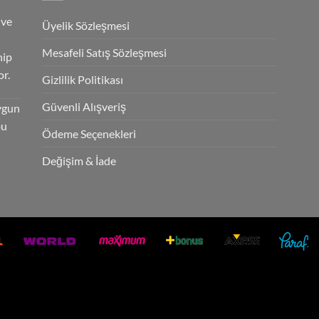
 ve
Üyelik Sözleşmesi
Mesafeli Satış Sözleşmesi
hip
r.
Gizlilik Politikası
Güvenli Alışveriş
ygun
bu
Ödeme Seçenekleri
Değişim & İade