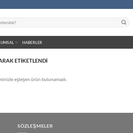
RUMSAL
HABERLER
ARAK ETIKETLENDI
minizle eşleşen ürün bulunamadı.
SÖZLEŞMELER