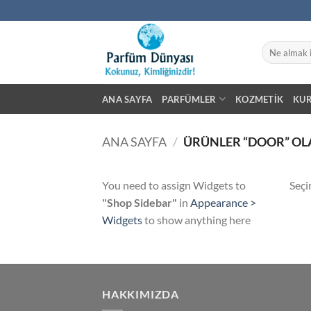
İçeriğe
atla
Ara:
ANA SAYFA
PARFÜMLER
KOZMETIK
KU
ANA SAYFA
/
ÜRÜNLER “DOOR” OL
You need to assign Widgets to
Seçi
"Shop Sidebar"
in
Appearance >
Widgets
to show anything here
HAKKIMIZDA