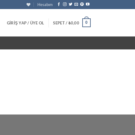
Hesabım
0
GIRIŞ YAP / ÜYE OL
SEPET /
₺
0,00