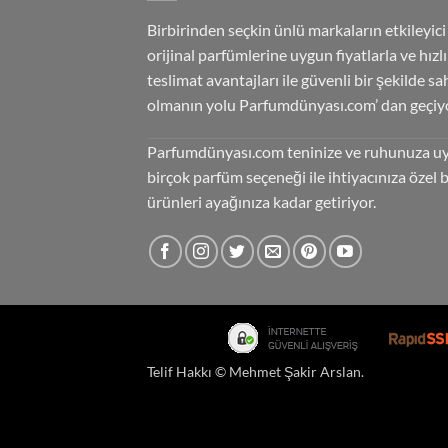
Birbirinden seçkin ünlü markaların etkileyici
orijinal parfümlerine uygun fiyatlarla ve hızlı
teslimat avantajları ile güvenli bir şekilde sa
olmanın yolu Parfumdünyası.com’ dan geçiyo
Parfumdünyası.com teninize ve ruhunuza u
birçok parfüm seçeneği ile ihtiyacınıza özel 
ürünleri ayağınıza kadar getiriyor.
Telif Hakkı ©
Mehmet Şakir Arslan
.