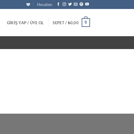
Hesabım
0
GIRIŞ YAP / ÜYE OL
SEPET /
₺
0,00