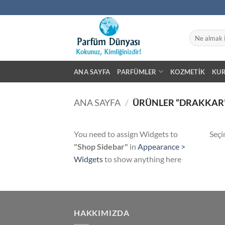
İçeriğe
atla
Ara:
ANA SAYFA
PARFÜMLER
KOZMETIK
KU
ANA SAYFA
/
ÜRÜNLER “DRAKKAR”
You need to assign Widgets to
Seçi
"Shop Sidebar"
in
Appearance >
Widgets
to show anything here
HAKKIMIZDA