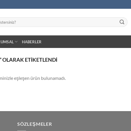
RUMSAL
HABERLER
 OLARAK ETIKETLENDI
minizle eşleşen ürün bulunamadı.
SÖZLEŞMELER