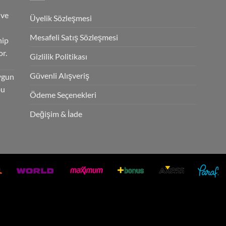
 ve
Üyelik Sözleşmesi
Mesafeli Satış Sözleşmesi
hip
r.
Gizlilik Politikası
Güvenli Alışveriş
ygun
bu
Ödeme Seçenekleri
Değişim & İade