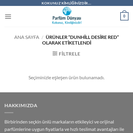
İçeriğe
KOKUNUZ KIMLIĞINIZDIR...
atla
0
ANA SAYFA
/
ÜRÜNLER “DUNHILL DESIRE RED”
OLARAK ETIKETLENDI
FILTRELE
Seçiminizle eşleşen ürün bulunamadı.
HAKKIMIZDA
Birbirinden seçkin ünlü markaların etkileyici ve orijinal
parfümlerine uygun fiyatlarla ve hızlı teslimat avantajları ile