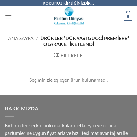
İçeriğe
KOKUNUZ KIMLIĞINIZDIR...
atla
0
ANA SAYFA
/
ÜRÜNLER “DÜNYASI GUCCI PREMIERE”
OLARAK ETIKETLENDI
FILTRELE
Seçiminizle eşleşen ürün bulunamadı.
HAKKIMIZDA
Birbirinden seçkin ünlü markaların etkileyici ve orijinal
parfümlerine uygun fiyatlarla ve hızlı teslimat avantajları ile