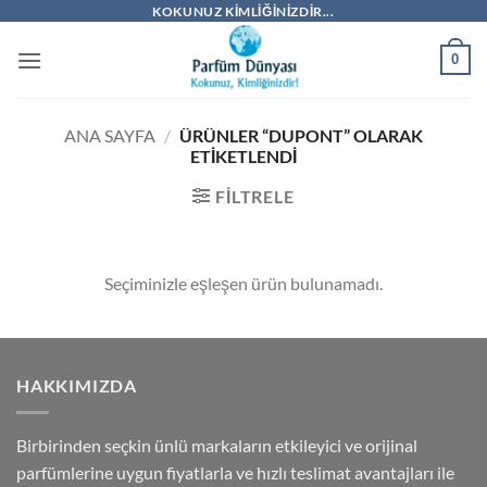
İçeriğe
KOKUNUZ KIMLIĞINIZDIR...
atla
0
ANA SAYFA
/
ÜRÜNLER “DUPONT” OLARAK
ETIKETLENDI
FILTRELE
Seçiminizle eşleşen ürün bulunamadı.
HAKKIMIZDA
Birbirinden seçkin ünlü markaların etkileyici ve orijinal
parfümlerine uygun fiyatlarla ve hızlı teslimat avantajları ile