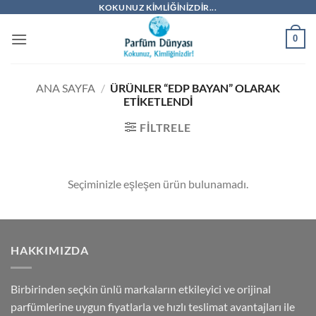
İçeriğe
KOKUNUZ KIMLIĞINIZDIR...
atla
0
ANA SAYFA
/
ÜRÜNLER “EDP BAYAN” OLARAK
ETIKETLENDI
FILTRELE
Seçiminizle eşleşen ürün bulunamadı.
HAKKIMIZDA
Birbirinden seçkin ünlü markaların etkileyici ve orijinal
parfümlerine uygun fiyatlarla ve hızlı teslimat avantajları ile