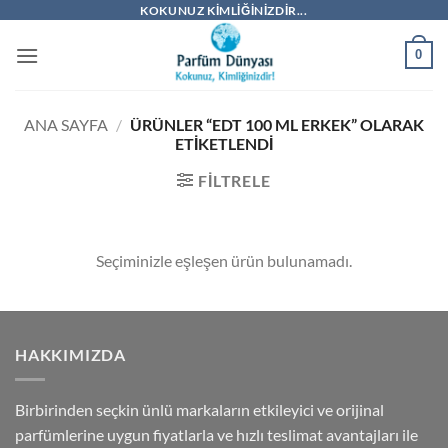
İçeriğe
KOKUNUZ KIMLIĞINIZDIR...
atla
0
ANA SAYFA
/
ÜRÜNLER “EDT 100 ML ERKEK” OLARAK
ETIKETLENDI
FILTRELE
Seçiminizle eşleşen ürün bulunamadı.
HAKKIMIZDA
Birbirinden seçkin ünlü markaların etkileyici ve orijinal
parfümlerine uygun fiyatlarla ve hızlı teslimat avantajları ile