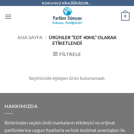
İçeriğe
KOKUNUZ KIMLIĞINIZDIR...
atla
0
ANA SAYFA
/
ÜRÜNLER “EDT 40ML” OLARAK
ETIKETLENDI
FILTRELE
Seçiminizle eşleşen ürün bulunamadı.
HAKKIMIZDA
Birbirinden seçkin ünlü markaların etkileyici ve orijinal
parfümlerine uygun fiyatlarla ve hızlı teslimat avantajları ile