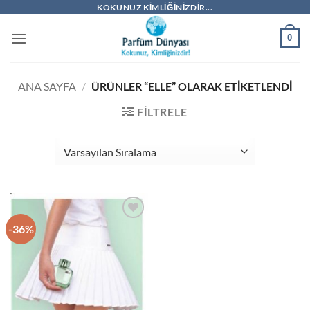
İçeriğe
KOKUNUZ KIMLIĞINIZDIR...
atla
0
ANA SAYFA
/
ÜRÜNLER “ELLE” OLARAK ETIKETLENDI
FILTRELE
-36%
İstek
Listeme
Ekle