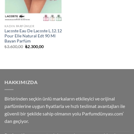
KADIN PARFÜMLER
Lacoste Eau De Lacoste L.12.12
Pour Elle Natural Edt 90 Ml
Bayan Parfüm
Orijinal
Şu
₺
3.600,00
₺
2.300,00
fiyat:
andaki
₺3.600,00.
fiyat:
₺2.300,00.
HAKKIMIZDA
Birbirinden seçkin ünlü markaların etkileyici ve orijinal
parfümlerine uygun fiyatlarla ve hızlı teslimat avantajları ile
güvenli bir şekilde sahip olmanın yolu Parfumdünyası.com’
dan geçiyor.