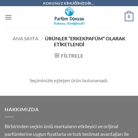
İçeriğe
KOKUNUZ KIMLIĞINIZDIR...
atla
0
ANA SAYFA
/
ÜRÜNLER “ERKEKPAFÜM” OLARAK
ETIKETLENDI
FILTRELE
Seçiminizle eşleşen ürün bulunamadı.
HAKKIMIZDA
Birbirinden seçkin ünlü markaların etkileyici ve orijinal
parfümlerine uygun fiyatlarla ve hızlı teslimat avantajları ile