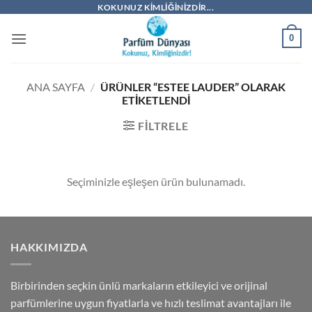
İçeriğe
KOKUNUZ KIMLIĞINIZDIR...
atla
0
ANA SAYFA
/
ÜRÜNLER “ESTEE LAUDER” OLARAK
ETIKETLENDI
FILTRELE
Seçiminizle eşleşen ürün bulunamadı.
HAKKIMIZDA
Birbirinden seçkin ünlü markaların etkileyici ve orijinal
parfümlerine uygun fiyatlarla ve hızlı teslimat avantajları ile