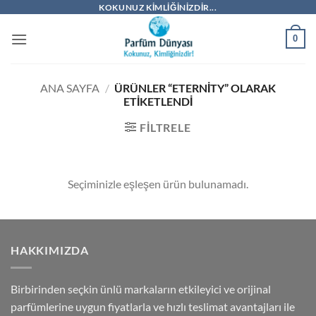
İçeriğe
KOKUNUZ KIMLIĞINIZDIR...
atla
0
ANA SAYFA
/
ÜRÜNLER “ETERNITY” OLARAK
ETIKETLENDI
FILTRELE
Seçiminizle eşleşen ürün bulunamadı.
HAKKIMIZDA
Birbirinden seçkin ünlü markaların etkileyici ve orijinal
parfümlerine uygun fiyatlarla ve hızlı teslimat avantajları ile