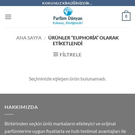
İçeriğe
KOKUNUZ KIMLIĞINIZDIR...
atla
0
ANA SAYFA
/
ÜRÜNLER “EUPHORIA” OLARAK
ETIKETLENDI
FILTRELE
Seçiminizle eşleşen ürün bulunamadı.
HAKKIMIZDA
Birbirinden seçkin ünlü markaların etkileyici ve orijinal
parfümlerine uygun fiyatlarla ve hızlı teslimat avantajları ile