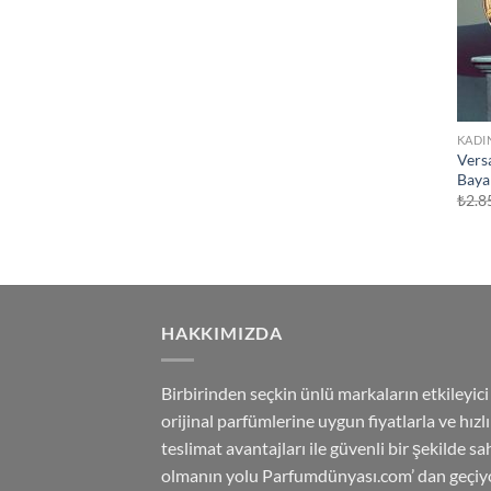
KADI
Vers
Baya
₺
2.8
HAKKIMIZDA
Birbirinden seçkin ünlü markaların etkileyici
orijinal parfümlerine uygun fiyatlarla ve hızlı
teslimat avantajları ile güvenli bir şekilde sa
olmanın yolu Parfumdünyası.com’ dan geçiyo