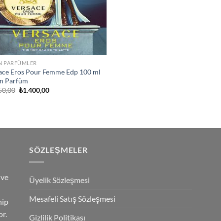
N PARFÜMLER
ace Eros Pour Femme Edp 100 ml
n Parfüm
Orijinal
Şu
50,00
₺
1.400,00
fiyat:
andaki
₺2.850,00.
fiyat:
₺1.400,00.
SÖZLEŞMELER
 ve
Üyelik Sözleşmesi
Mesafeli Satış Sözleşmesi
hip
r.
Gizlilik Politikası