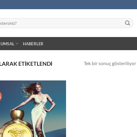
RUMSAL
HABERLER
Tek bir sonuç gösteriliyor
LARAK ETIKETLENDI
%
İstek
Listeme
Ekle