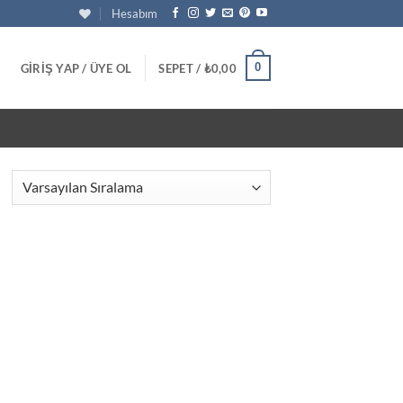
Hesabım
0
GIRIŞ YAP / ÜYE OL
SEPET /
₺
0,00