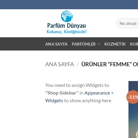
İçeriğe
atla
Ara:
ANA SAYFA
PARFÜMLER
KOZMETIK
KU
ANA SAYFA
/
ÜRÜNLER “FEMME” O
You need to assign Widgets to
"Shop Sidebar"
in
Appearance >
-51
Widgets
to show anything here