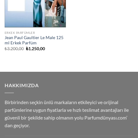
ERKEK PARFÜMLER
Jean Paul Gaultier Le Male 125
ml Erkek Parfüm
Orijinal
Şu
₺
3.200,00
₺
1.250,00
fiyat:
andaki
₺3.200,00.
fiyat:
₺1.250,00.
HAKKIMIZDA
Birbirinden seçkin ünlü markaların etkileyici ve orijinal
parfümlerine uygun fiyatlarla ve hızlı teslimat avantajları ile
güvenli bir şekilde sahip olmanın yolu Parfumdünyası.com’
dan geçiyor.