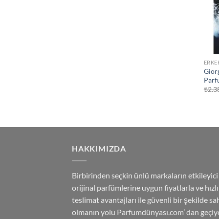
ERKE
Gior
Parf
₺
2.3
HAKKIMIZDA
Birbirinden seçkin ünlü markaların etkileyici
orijinal parfümlerine uygun fiyatlarla ve hızlı
teslimat avantajları ile güvenli bir şekilde sa
olmanın yolu Parfumdünyası.com’ dan geçiyo