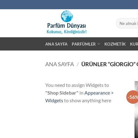
İçeriğe
atla
Ara:
ANA SAYFA
PARFÜMLER
KOZMETIK
KU
ANA SAYFA
/
ÜRÜNLER “GIORGIO” 
You need to assign Widgets to
"Shop Sidebar"
in
Appearance >
-56
Widgets
to show anything here