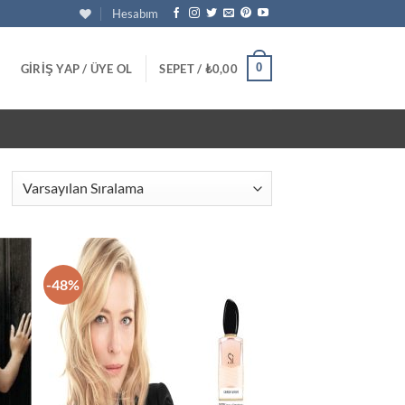
Hesabım
0
GIRIŞ YAP / ÜYE OL
SEPET /
₺
0,00
-48%
tek
İstek
teme
Listeme
le
Ekle