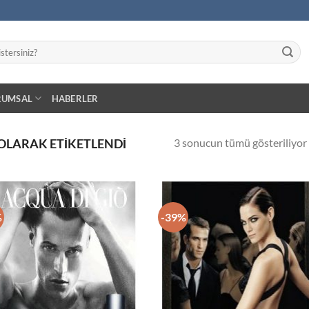
RUMSAL
HABERLER
3 sonucun tümü gösteriliyor
OLARAK ETIKETLENDI
%
-39%
İstek
İs
Listeme
Lis
Ekle
Ek