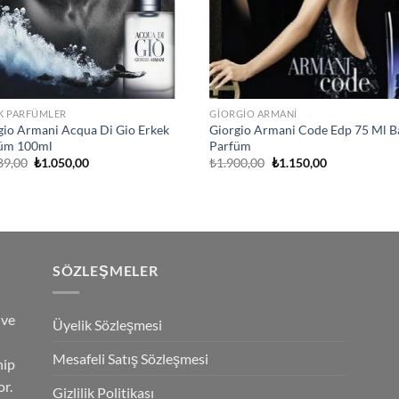
K PARFÜMLER
GIORGIO ARMANI
gio Armani Acqua Di Gio Erkek
Giorgio Armani Code Edp 75 Ml 
üm 100ml
Parfüm
Orijinal
Şu
Orijinal
Şu
89,00
₺
1.050,00
₺
1.900,00
₺
1.150,00
fiyat:
andaki
fiyat:
andaki
₺2.389,00.
fiyat:
₺1.900,00.
fiyat:
₺1.050,00.
₺1.150,00.
SÖZLEŞMELER
 ve
Üyelik Sözleşmesi
Mesafeli Satış Sözleşmesi
hip
r.
Gizlilik Politikası